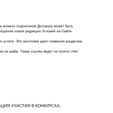
 на момент подписания Договора может быть
мещения новой редакции Условий на Сайте
 услуги. Эти заголовки дают названия разделам,
о из цифр. Такие ссылки ведут на пункты этих
антер», ИНН 7718620740, адрес: 125047,
одская территория Муниципальный округ
я улица, дом 48, помещ. 25
ых резюме с предложениями Соискателей
АЦИЯ УЧАСТИЯ В КОНКУРСАХ,
тра контактной информации Соискателя
тор сайтов: hh.ru, talantix.ru и других
 из Типов регистраций.
луг