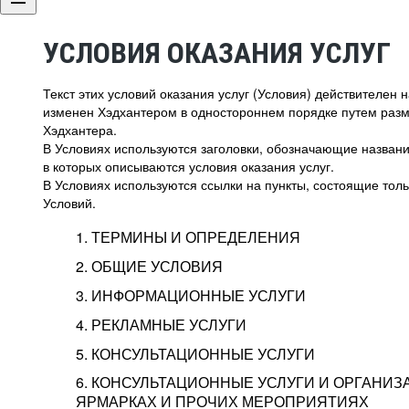
УСЛОВИЯ ОКАЗАНИЯ УСЛУГ
Текст этих условий оказания услуг (Условия) действителен
изменен Хэдхантером в одностороннем порядке путем раз
Хэдхантера.
В Условиях используются заголовки, обозначающие название
в которых описываются условия оказания услуг.
В Условиях используются ссылки на пункты, состоящие тольк
Условий.
1. ТЕРМИНЫ И ОПРЕДЕЛЕНИЯ
2. ОБЩИЕ УСЛОВИЯ
3. ИНФОРМАЦИОННЫЕ УСЛУГИ
1.1. Хэдхантер, или
Хэдхантер, ООО «Хэдх
4. РЕКЛАМНЫЕ УСЛУГИ
HeadHunter, или
г. Москва, внутригор
2.1. Типы и статусы регистрации
5. КОНСУЛЬТАЦИОННЫЕ УСЛУГИ
Исполнитель
Тверской,
2-я
Брестска
Типы регистрации
3.1. Предоставление доступа к базе данн
2.2. Активация услуг
6. КОНСУЛЬТАЦИОННЫЕ УСЛУГИ И ОРГАНИЗ
о трудоустройстве с возможностью просмо
Описание и активация
ЯРМАРКАХ И ПРОЧИХ МЕРОПРИЯТИЯХ
Хэдхантер — администра
2.1.1. Заказчику может быть присвоен один
4.0. Общие условия оказания рекламных ус