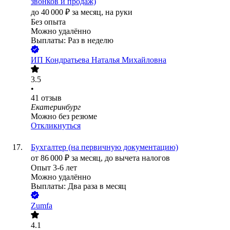
звонков и продаж)
до
40 000
₽
за месяц,
на руки
Без опыта
Можно удалённо
Выплаты: Раз в неделю
ИП
Кондратьева Наталья Михайловна
3.5
•
41
отзыв
Екатеринбург
Можно без резюме
Откликнуться
Бухгалтер (на первичную документацию)
от
86 000
₽
за месяц,
до вычета налогов
Опыт 3-6 лет
Можно удалённо
Выплаты: Два раза в месяц
Zumfa
4.1