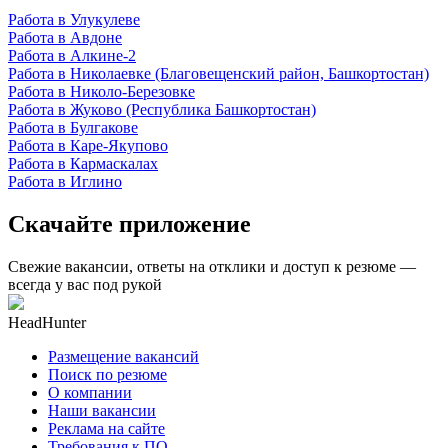
Работа в Улукулеве
Работа в Авдоне
Работа в Алкине-2
Работа в Николаевке (Благовещенский район, Башкортостан)
Работа в Николо-Березовке
Работа в Жуково (Республика Башкортостан)
Работа в Булгакове
Работа в Каре-Якупово
Работа в Кармаскалах
Работа в Иглино
Скачайте приложение
Свежие вакансии, ответы на отклики и доступ к резюме —
всегда у вас под рукой
HeadHunter
Размещение вакансий
Поиск по резюме
О компании
Наши вакансии
Реклама на сайте
Требования к ПО